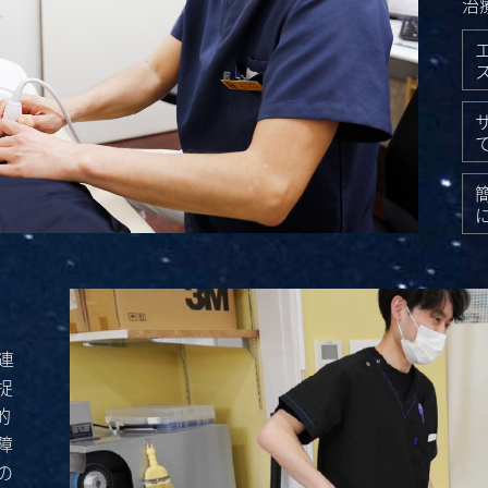
治
連
捉
的
障
の