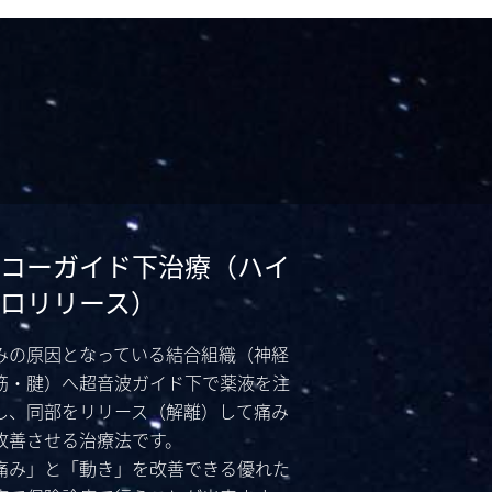
コーガイド下治療（ハイ
ロリリース）
みの原因となっている結合組織（神経
筋・腱）へ超音波ガイド下で薬液を注
し、同部をリリース（解離）して痛み
改善させる治療法です。
痛み」と「動き」を改善できる優れた