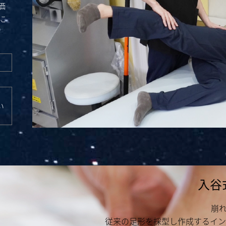
価
に
い
入谷
崩
従来の足形を採型し作成するイン