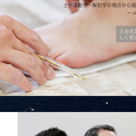
士が運動学・解剖学の視点から個
ー
入谷式
しく見