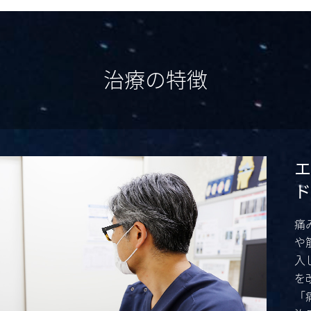
治療の特徴
エ
ド
痛
や
入
を
「