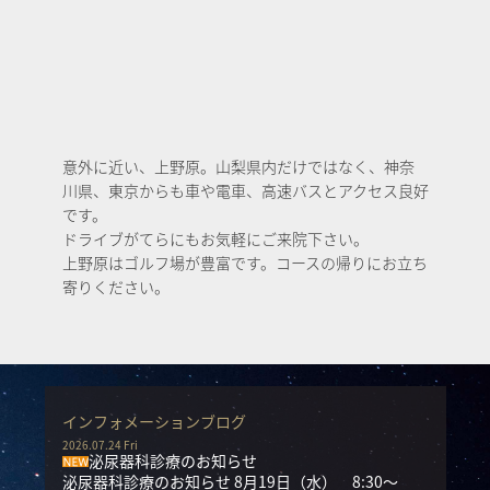
意外に近い、上野原。山梨県内だけではなく、神奈
川県、東京からも車や電車、高速バスとアクセス良好
です。
ドライブがてらにもお気軽にご来院下さい。
上野原はゴルフ場が豊富です。コースの帰りにお立ち
寄りください。
インフォメーションブログ
2026.07.24 Fri
泌尿器科診療のお知らせ
泌尿器科診療のお知らせ 8月19日（水） 8:30～