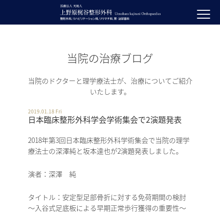
当院の治療ブログ
当院のドクターと理学療法士が、治療についてご紹介
いたします。
2019.01.18 Fri
日本臨床整形外科学会学術集会で2演題発表
2018年第3回日本臨床整形外科学術集会で当院の理学
療法士の深澤純と坂本達也が2演題発表しました。
演者：深澤 純
タイトル：安定型足部骨折に対する免荷期間の検討
～入谷式足底板による早期正常歩行獲得の重要性～